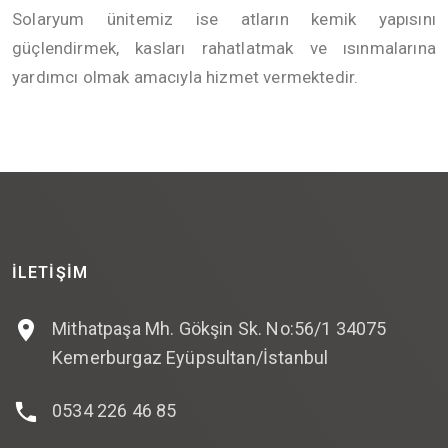
Solaryum ünitemiz ise atların kemik yapısını
güçlendirmek, kasları rahatlatmak ve ısınmalarına
yardımcı olmak amacıyla hizmet vermektedir.
İLETIŞIM
Mithatpaşa Mh. Gökşin Sk. No:56/1 34075
Kemerburgaz Eyüpsultan/İstanbul
0534 226 46 85